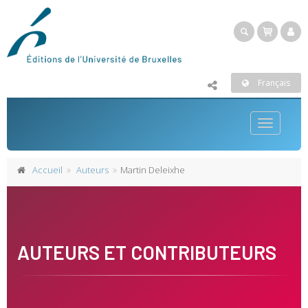
Français
Toggle
navigatio
Accueil
Auteurs
Martin Deleixhe
AUTEURS ET CONTRIBUTEURS