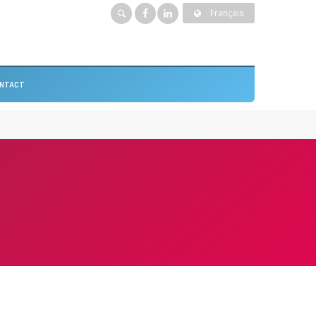
Français
NTACT