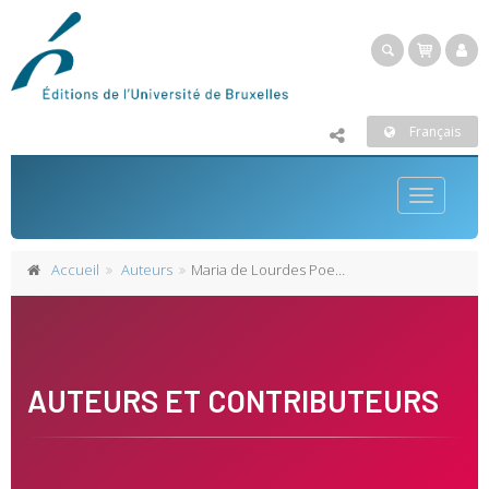
Français
Toggle
navigatio
Accueil
Auteurs
Maria de Lourdes Poeira
AUTEURS ET CONTRIBUTEURS