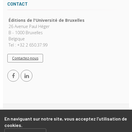
CONTACT
Éditions de l'Université de Bruxelles
26 Avenue Paul Héger
B - 1000 Bruxelles
Belgique
Tel : +32 2 650.37.99
Contactez-nous
Copyright © 2026, EUB. Powered by
GiantChair
. All Rights
En naviguant sur notre site, vous acceptez l'utilisation de
Reserved
cookies.