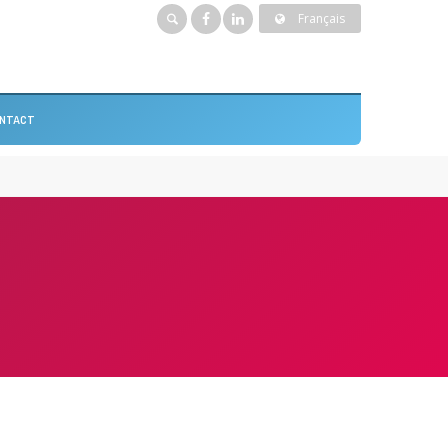
Français
NTACT