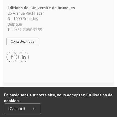
Éditions de l'Université de Bruxelles
26 Avenue Paul Héger
B - 1000 Bruxelles
Belgique
Tel : +32 2 650.37.99
Contactez-nous
Copyright © 2026, EUB. Powered by
GiantChair
. All Rights
En naviguant sur notre site, vous acceptez l'utilisation de
Reserved
cookies.
D'accord