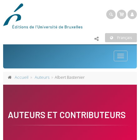
Français
Toggle
navigatio
Accueil
Auteurs
Albert Bastenier
AUTEURS ET CONTRIBUTEURS