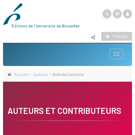
Français
Toggle
navigatio
Accueil
Auteurs
Belinda Cannone
AUTEURS ET CONTRIBUTEURS