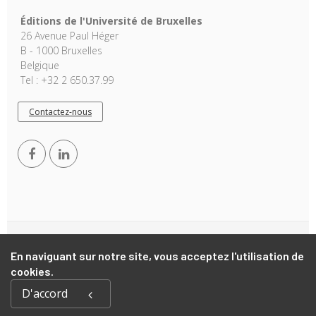
Éditions de l'Université de Bruxelles
26 Avenue Paul Héger
B - 1000 Bruxelles
Belgique
Tel : +32 2 650.37.99
Contactez-nous
Copyright © 2026, EUB. Powered by
GiantChair
. All Rights
En naviguant sur notre site, vous acceptez l'utilisation de
Reserved
cookies.
D'accord