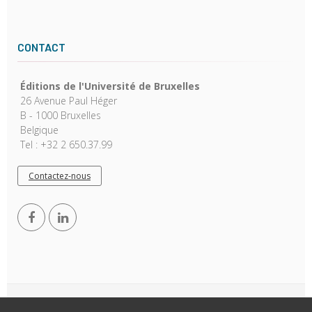
CONTACT
Éditions de l'Université de Bruxelles
26 Avenue Paul Héger
B - 1000 Bruxelles
Belgique
Tel : +32 2 650.37.99
Contactez-nous
Copyright © 2026, EUB. Powered by
GiantChair
. All Rights