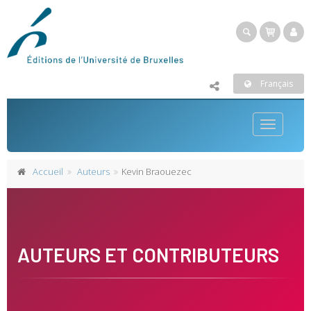
Français
Toggle
navigatio
Accueil
Auteurs
Kevin Braouezec
AUTEURS ET CONTRIBUTEURS