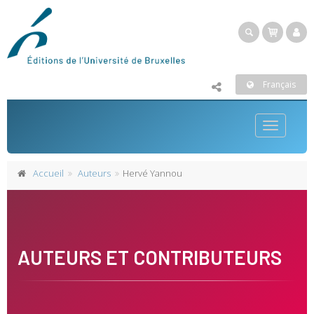
Français
Toggle
navigatio
Accueil
Auteurs
Hervé Yannou
AUTEURS ET CONTRIBUTEURS