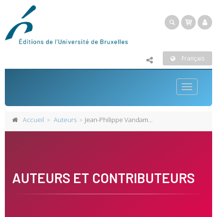
Français
Toggle
navigatio
Accueil
Auteurs
Jean-Philippe Vandamme
AUTEURS ET CONTRIBUTEURS