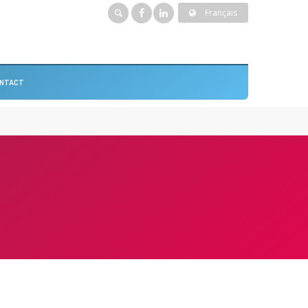
Français
NTACT