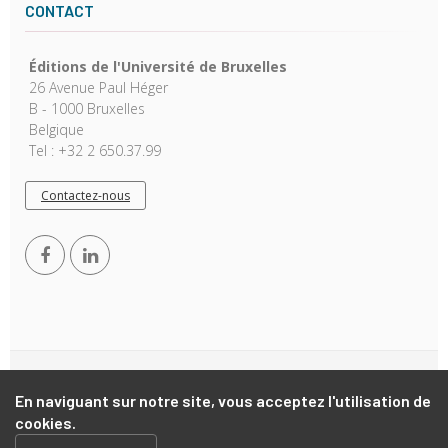
CONTACT
Éditions de l'Université de Bruxelles
26 Avenue Paul Héger
B - 1000 Bruxelles
Belgique
Tel : +32 2 650.37.99
Contactez-nous
Copyright © 2026, EUB. Powered by
GiantChair
. All Rights
En naviguant sur notre site, vous acceptez l'utilisation de
Reserved
cookies.