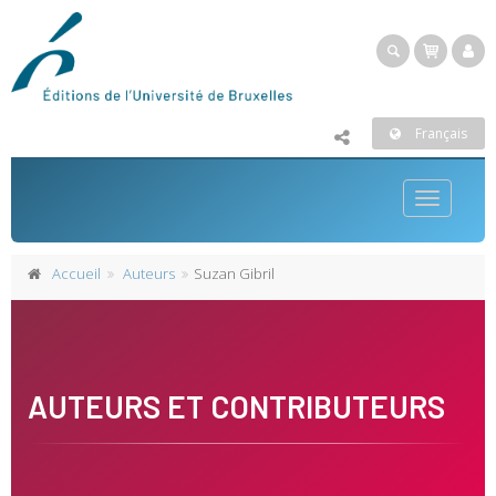
Français
Toggle
navigatio
Accueil
Auteurs
Suzan Gibril
AUTEURS ET CONTRIBUTEURS