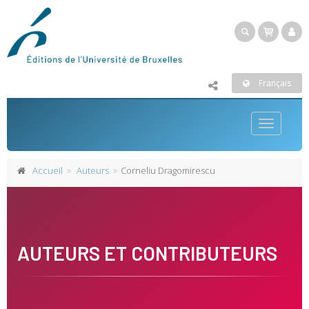
Français
Toggle
navigatio
Accueil
Auteurs
Corneliu Dragomirescu
AUTEURS ET CONTRIBUTEURS