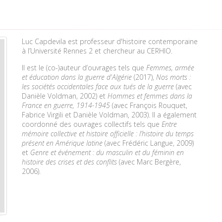
Luc Capdevila est professeur d'histoire contemporaine
à l’Université Rennes 2 et chercheur au CERHIO.
Il est le (co-)auteur d’ouvrages tels que
Femmes, armée
et éducation dans la guerre d'Algérie
(2017),
Nos morts :
les sociétés occidentales face aux tués de la guerre
(avec
Danièle Voldman, 2002) et
Hommes et femmes dans la
France en guerre, 1914-1945
(avec François Rouquet,
Fabrice Virgili et Danièle Voldman, 2003). Il a également
coordonné des ouvrages collectifs tels que
Entre
mémoire collective et histoire officielle : l’histoire du temps
présent en Amérique latine
(avec Frédéric Langue, 2009)
et
Genre et événement : du masculin et du féminin en
histoire des crises et des conflits
(avec Marc Bergère,
2006).