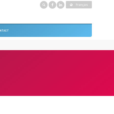
Français
NTACT