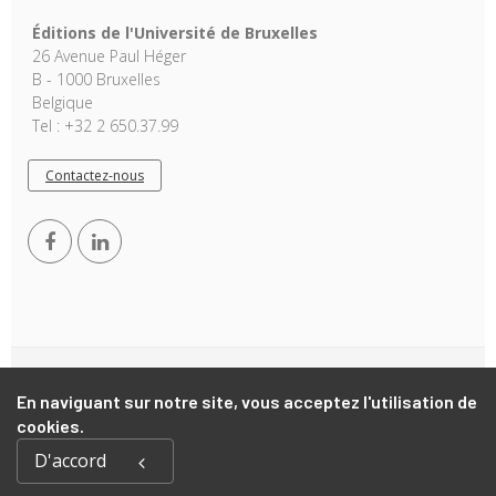
Éditions de l'Université de Bruxelles
26 Avenue Paul Héger
B - 1000 Bruxelles
Belgique
Tel : +32 2 650.37.99
Contactez-nous
Copyright © 2026, EUB. Powered by
GiantChair
. All Rights
En naviguant sur notre site, vous acceptez l'utilisation de
Reserved
cookies.
D'accord