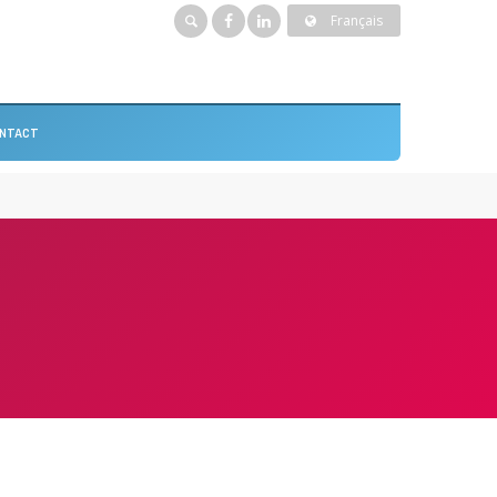
Français
NTACT