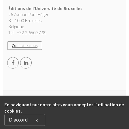
Éditions de l'Université de Bruxelles
26 Avenue Paul Héger
B - 1000 Bruxelles
Belgique
Tel : +32 2 650.37.99
Contactez-nous
Copyright © 2026, EUB. Powered by
GiantChair
. All Rights
En naviguant sur notre site, vous acceptez l'utilisation de
Reserved
cookies.
D'accord