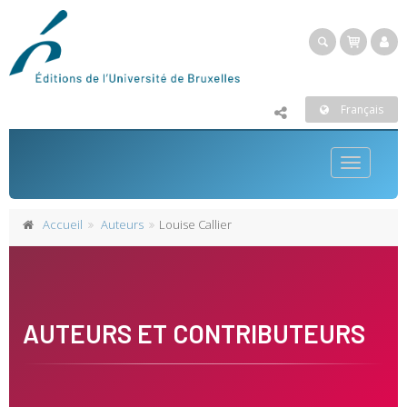
Français
Toggle
navigatio
Accueil
Auteurs
Louise Callier
AUTEURS ET CONTRIBUTEURS