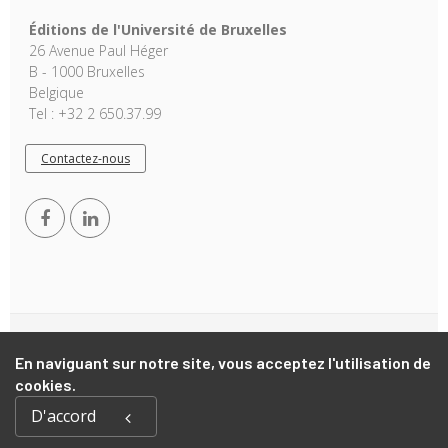
Éditions de l'Université de Bruxelles
26 Avenue Paul Héger
B - 1000 Bruxelles
Belgique
Tel : +32 2 650.37.99
Contactez-nous
Copyright © 2026, EUB. Powered by
GiantChair
. All Rights
En naviguant sur notre site, vous acceptez l'utilisation de
Reserved
cookies.
D'accord