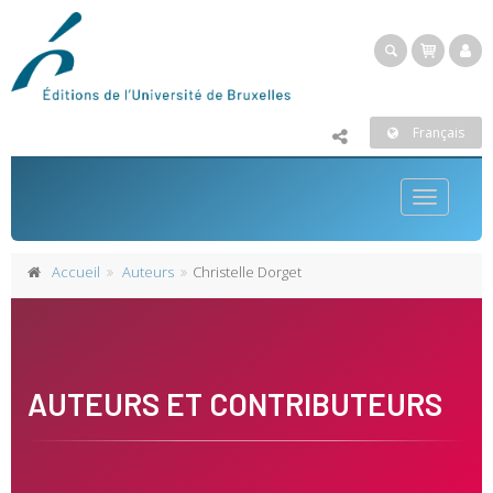
Français
Toggle
navigatio
Accueil
Auteurs
Christelle Dorget
AUTEURS ET CONTRIBUTEURS