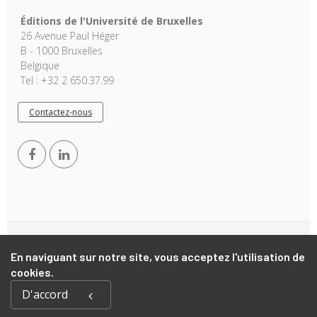
Éditions de l'Université de Bruxelles
26 Avenue Paul Héger
B - 1000 Bruxelles
Belgique
Tel : +32 2 650.37.99
Contactez-nous
Copyright © 2026, EUB. Powered by
GiantChair
. All Rights
En naviguant sur notre site, vous acceptez l'utilisation de
Reserved
cookies.
D'accord