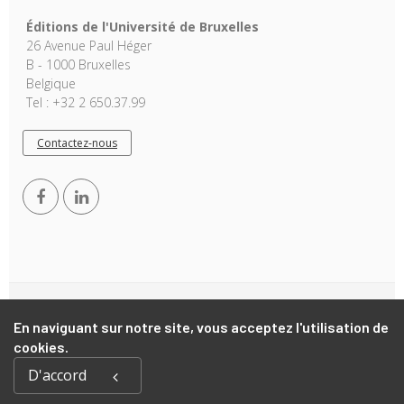
Éditions de l'Université de Bruxelles
26 Avenue Paul Héger
B - 1000 Bruxelles
Belgique
Tel : +32 2 650.37.99
Contactez-nous
Copyright © 2026, EUB. Powered by
GiantChair
. All Rights
En naviguant sur notre site, vous acceptez l'utilisation de
Reserved
cookies.
D'accord