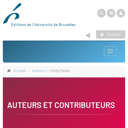
Français
Toggle
navigatio
Accueil
Auteurs
Cindy Feola
AUTEURS ET CONTRIBUTEURS