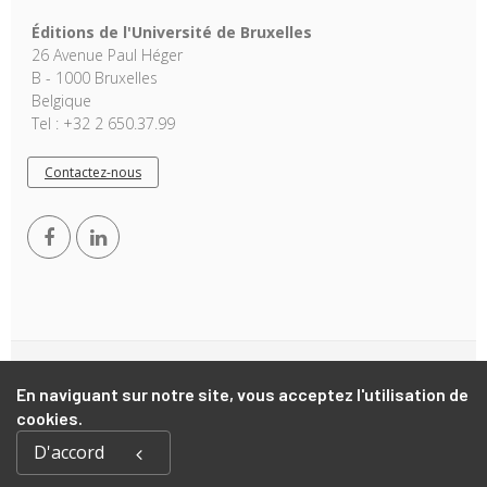
Éditions de l'Université de Bruxelles
26 Avenue Paul Héger
B - 1000 Bruxelles
Belgique
Tel : +32 2 650.37.99
Contactez-nous
Copyright © 2026, EUB. Powered by
GiantChair
. All Rights
En naviguant sur notre site, vous acceptez l'utilisation de
Reserved
cookies.
D'accord