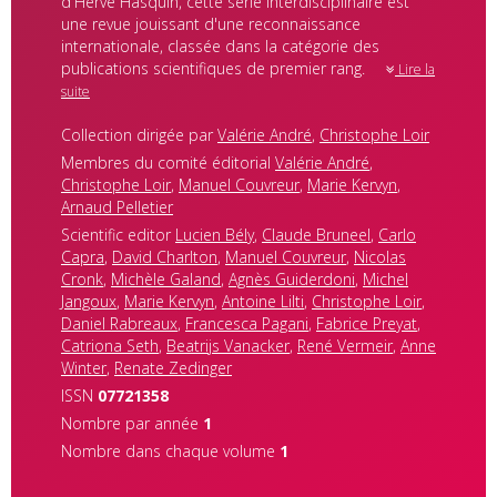
d'Hervé Hasquin, cette série interdisciplinaire est
une revue jouissant d'une reconnaissance
internationale, classée dans la catégorie des
publications scientifiques de premier rang.
Lire la
suite
Collection dirigée par
Valérie André
,
Christophe Loir
Membres du comité éditorial
Valérie André
,
Christophe Loir
,
Manuel Couvreur
,
Marie Kervyn
,
Arnaud Pelletier
Scientific editor
Lucien Bély
,
Claude Bruneel
,
Carlo
Capra
,
David Charlton
,
Manuel Couvreur
,
Nicolas
Cronk
,
Michèle Galand
,
Agnès Guiderdoni
,
Michel
Jangoux
,
Marie Kervyn
,
Antoine Lilti
,
Christophe Loir
,
Daniel Rabreaux
,
Francesca Pagani
,
Fabrice Preyat
,
Catriona Seth
,
Beatrijs Vanacker
,
René Vermeir
,
Anne
Winter
,
Renate Zedinger
ISSN
07721358
Nombre par année
1
Nombre dans chaque volume
1