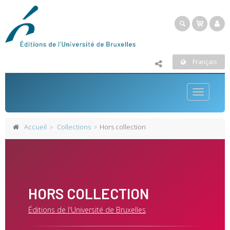
Français
Toggle
navigatio
Accueil
Collections
Hors collection
HORS COLLECTION
Éditions de l'Université de Bruxelles