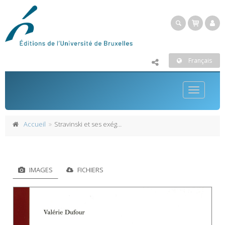
Français
Toggle
navigatio
Accueil
Stravinski et ses exégètes
IMAGES
FICHIERS