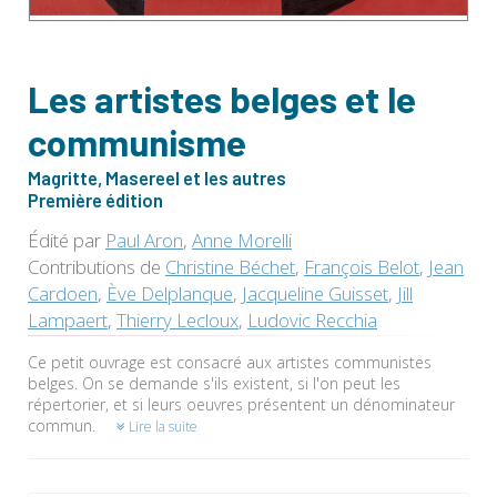
Les artistes belges et le
communisme
Magritte, Masereel et les autres
Première édition
Édité par
Paul Aron
,
Anne Morelli
Contributions de
Christine Béchet
,
François Belot
,
Jean
Cardoen
,
Ève Delplanque
,
Jacqueline Guisset
,
Jill
Lampaert
,
Thierry Lecloux
,
Ludovic Recchia
Ce petit ouvrage est consacré aux artistes communistes
belges. On se demande s'ils existent, si l'on peut les
répertorier, et si leurs oeuvres présentent un dénominateur
commun.
Lire la suite