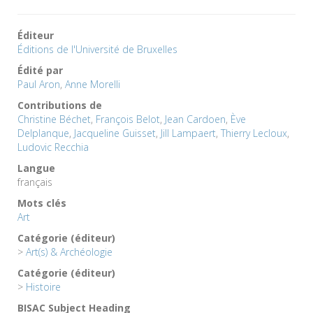
Éditeur
Éditions de l'Université de Bruxelles
Édité par
Paul Aron
,
Anne Morelli
Contributions de
Christine Béchet
,
François Belot
,
Jean Cardoen
,
Ève
Delplanque
,
Jacqueline Guisset
,
Jill Lampaert
,
Thierry Lecloux
,
Ludovic Recchia
Langue
français
Mots clés
Art
Catégorie (éditeur)
>
Art(s) & Archéologie
Catégorie (éditeur)
>
Histoire
BISAC Subject Heading