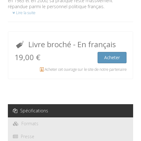
en 1985 et en 2000, sa pratique reste massivement
répandue parmi le personnel politique français.
Lire la suite
Livre broché
- En français
19,00 €
Acheter
Acheter cet ouvrage sur le site de notre partenaire
Spécifications
Formats
Presse