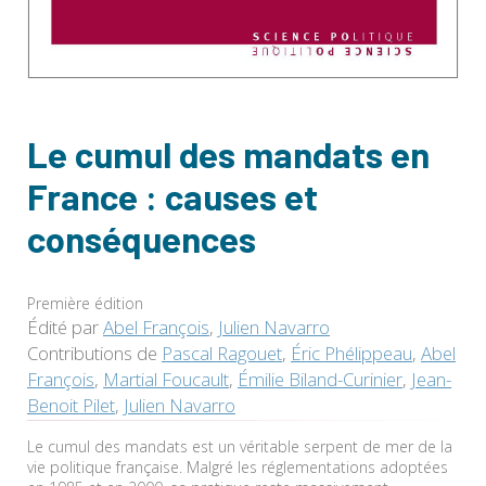
Le cumul des mandats en
France : causes et
conséquences
Première édition
Édité par
Abel François
,
Julien Navarro
Contributions de
Pascal Ragouet
,
Éric Phélippeau
,
Abel
François
,
Martial Foucault
,
Émilie Biland-Curinier
,
Jean-
Benoit Pilet
,
Julien Navarro
Le cumul des mandats est un véritable serpent de mer de la
vie politique française. Malgré les réglementations adoptées