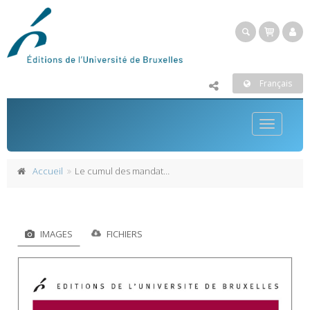
Français
Toggle
navigatio
Accueil
Le cumul des mandats en France : causes et conséquences
IMAGES
FICHIERS