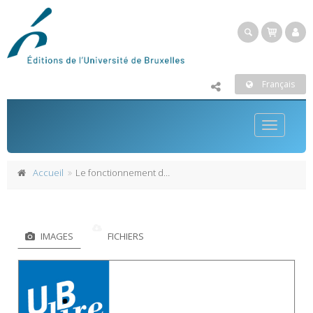
Français
Toggle
navigatio
Accueil
Le fonctionnement de l'Union européenne
IMAGES
FICHIERS