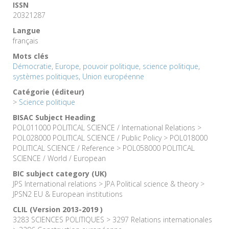
ISSN
20321287
Langue
français
Mots clés
Démocratie
,
Europe
,
pouvoir politique
,
science politique
,
systèmes politiques
,
Union européenne
Catégorie (éditeur)
>
Science politique
BISAC Subject Heading
POL011000 POLITICAL SCIENCE / International Relations >
POL028000 POLITICAL SCIENCE / Public Policy > POL018000
POLITICAL SCIENCE / Reference > POL058000 POLITICAL
SCIENCE / World / European
BIC subject category (UK)
JPS International relations > JPA Political science & theory >
JPSN2 EU & European institutions
CLIL (Version 2013-2019 )
3283 SCIENCES POLITIQUES > 3297 Relations internationales