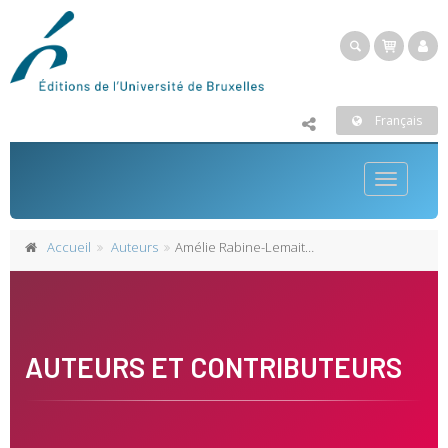
Français
Toggle
navigatio
Accueil
Auteurs
Amélie Rabine-Lemaitre
AUTEURS ET CONTRIBUTEURS