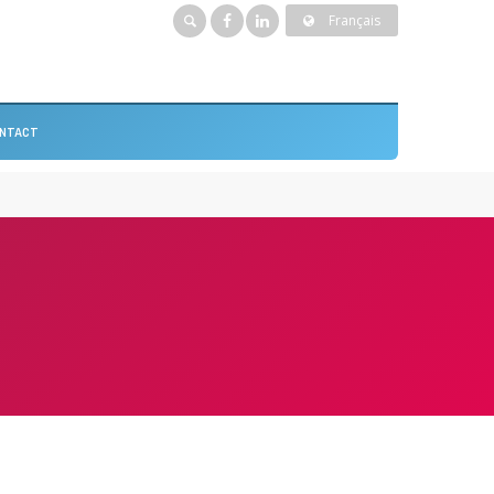
Français
NTACT