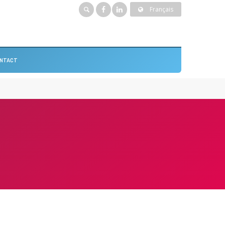
Français
NTACT