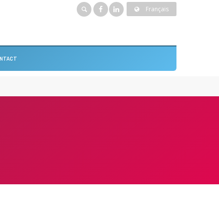
Français
NTACT