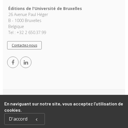
Éditions de l'Université de Bruxelles
26 Avenue Paul Héger
B - 1000 Bruxelles
Belgique
Tel : +32 2 650.37.99
Contactez-nous
Copyright © 2026, EUB. Powered by
GiantChair
. All Rights
En naviguant sur notre site, vous acceptez l'utilisation de
Reserved
cookies.
D'accord