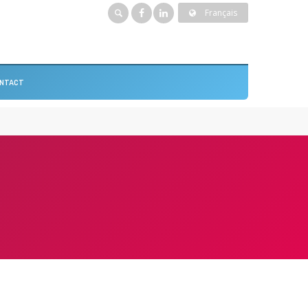
Français
NTACT