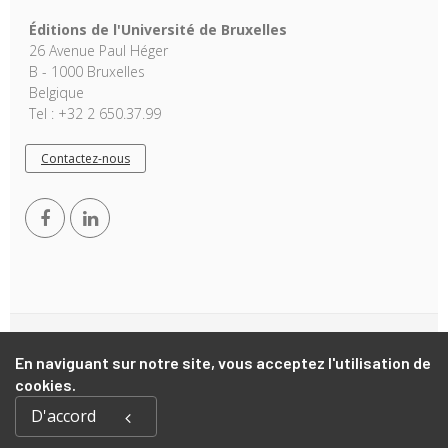
Éditions de l'Université de Bruxelles
26 Avenue Paul Héger
B - 1000 Bruxelles
Belgique
Tel : +32 2 650.37.99
Contactez-nous
Copyright © 2026, EUB. Powered by
GiantChair
. All Rights
En naviguant sur notre site, vous acceptez l'utilisation de
Reserved
cookies.
D'accord