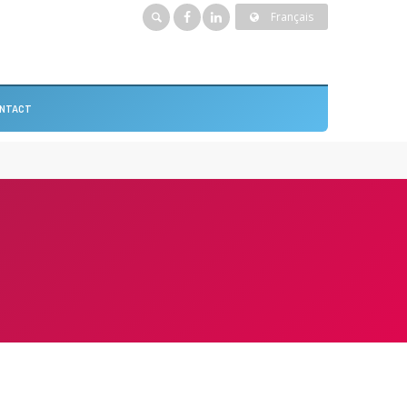
Français
NTACT