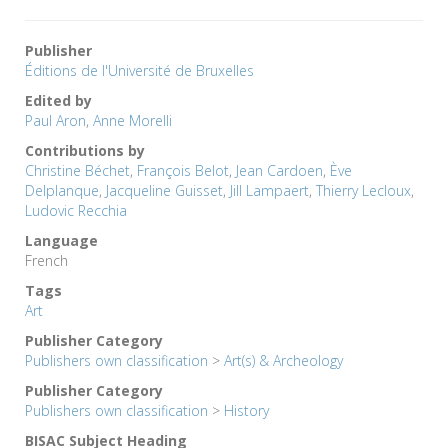
Publisher
Éditions de l'Université de Bruxelles
Edited by
Paul Aron
,
Anne Morelli
Contributions by
Christine Béchet
,
François Belot
,
Jean Cardoen
,
Ève
Delplanque
,
Jacqueline Guisset
,
Jill Lampaert
,
Thierry Lecloux
,
Ludovic Recchia
Language
French
Tags
Art
Publisher Category
Publishers own classification
>
Art(s) & Archeology
Publisher Category
Publishers own classification
>
History
BISAC Subject Heading