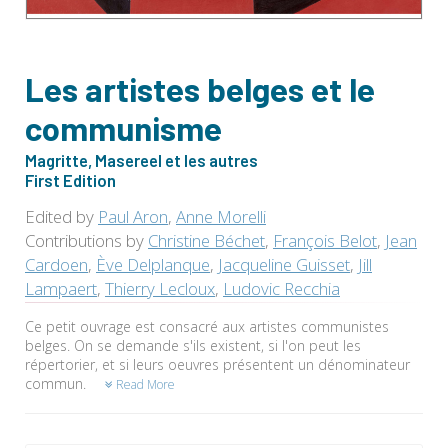
Les artistes belges et le
communisme
Magritte, Masereel et les autres
First Edition
Edited by
Paul Aron
,
Anne Morelli
Contributions by
Christine Béchet
,
François Belot
,
Jean
Cardoen
,
Ève Delplanque
,
Jacqueline Guisset
,
Jill
Lampaert
,
Thierry Lecloux
,
Ludovic Recchia
Ce petit ouvrage est consacré aux artistes communistes
belges. On se demande s'ils existent, si l'on peut les
répertorier, et si leurs oeuvres présentent un dénominateur
commun.
Read More