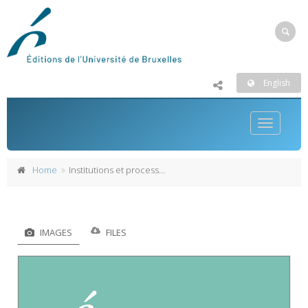
English
Toggle
navigatio
Home
Institutions et processus de décision
IMAGES
FILES