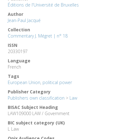
Éditions de l'Université de Bruxelles
Author
Jean-Paul Jacqué
Collection
Commentary J. Mégret | n° 18
ISSN
20330197
Language
French
Tags
European Union
,
political power
Publisher Category
Publishers own classification
>
Law
BISAC Subject Heading
LAW109000 LAW / Government
BIC subject category (UK)
L Law
Onix Audience Codes