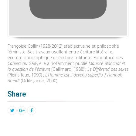
Françoise Collin (1928-2012) était écrivaine et philosophe
féministe. Ses travaux oscillent entre écriture littéraire,
écriture philosophique et écriture militante. Fondatrice des
Cahiers du GRIF
, elle a notamment publié
Maurice Blanchot et
la question de l'écriture
(Gallimard, 1988) ;
Le Différend des sexes
(Pleins feux, 1999) ;
L’Homme est-il devenu superflu ? Hannah
Arendt
(Odile Jacob, 2000).
Share