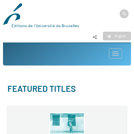
English
Toggle
navigatio
FEATURED TITLES